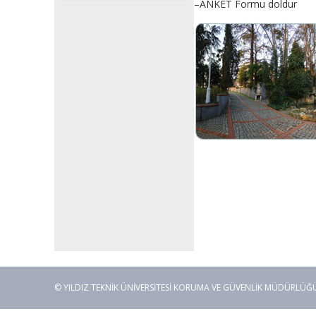
–ANKET Formu doldur
© YILDIZ TEKNİK ÜNİVERSİTESİ KORUMA VE GÜVENLİK MÜDÜRLÜĞÜ. İ