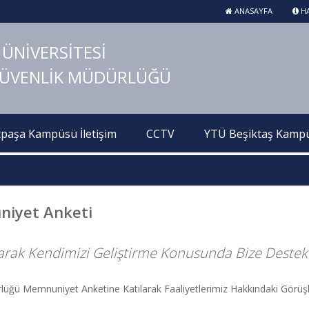
ANASAYFA
HA
 ÜNİVERSİTESİ
GÜVENLİK MÜDÜRLÜĞÜ
paşa Kampüsü İletişim
CCTV
YTÜ Beşiktaş Kampüs
niyet Anketi
arak Kendimizi Geliştirme Konusunda Bize Destek 
ğü Memnuniyet Anketine Katılarak Faaliyetlerimiz Hakkındaki Görüşler