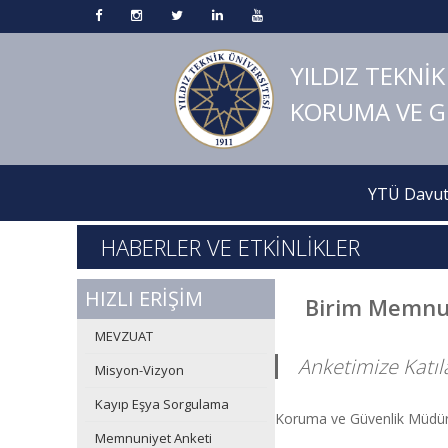
YILDIZ TEKNİK
KORUMA VE 
YTÜ Davut
HABERLER VE ETKİNLİKLER
HIZLI ERİŞİM
Birim Memnu
MEVZUAT
Anketimize Katıl
Misyon-Vizyon
Kayıp Eşya Sorgulama
Koruma ve Güvenlik Müdürlü
Memnuniyet Anketi