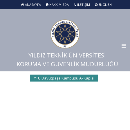
ANASAYFA
HAKKIMIZDA
İLETIŞIM
ENGLISH
YILDIZ TEKNİK ÜNİVERSİTESİ
KORUMA VE GÜVENLİK MÜDÜRLÜĞÜ
YTÜ Davutpaşa Kampüsü A- Kapısı