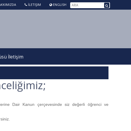
KKIMIZDA
İLETIŞIM
ENGLISH
ü İletişim
eliğimiz;
erine Dair Kanun çerçevesinde siz değerli öğrenci ve
siniz.