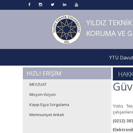
YILDIZ TEKNİK
KORUMA VE 
YTÜ Davut
HIZLI ERİŞİM
HAKK
Güv
MEVZUAT
Misyon-Vizyon
Kayıp Eşya Sorgulama
Yıldız Tek
çalışanlar
Memnuniyet Anketi
(0212) 38
Elektroni