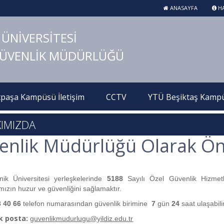
ANASAYFA
HA
 ÜNİVERSİTESİ
GÜVENLİK MÜDÜRLÜĞÜ
paşa Kampüsü İletişim
CCTV
YTÜ Beşiktaş Kampüs
IMIZDA
enlik Müdürlüğü Olarak Önc
nik Üniversitesi yerleşkelerinde
5188
Sayılı Özel Güvenlik Hizmetl
ımızın huzur ve güvenliğini sağlamaktır.
3 40 66
telefon numarasından güvenlik birimine
7
gün
24
saat ulaşabilir
k posta:
guvenlikmudurlugu@yildiz.edu.tr