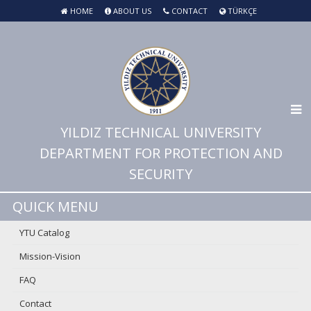
HOME
ABOUT US
CONTACT
TÜRKÇE
YILDIZ TECHNICAL UNIVERSITY
DEPARTMENT FOR PROTECTION AND
SECURITY
QUICK MENU
YTU Catalog
Mission-Vision
FAQ
Contact